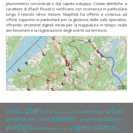
pluviometrici concentrati e dal rapido sviluppo. Colate detritiche a
carattere di (Flash Flood) si verificano con ricorrenza in particolare
lungo il reticolo idrico minore. MapRisk ha offerto e continua ad
offrire supporto in particolare per la gestione delle sale operative,
offrendo strumenti digitali mirati per la mappatura in tempo reale
dei fenomeni e la registrazione degli eventi sul territorio.
plan
urban
OSM
webmap
DTM
OpenData
AppMap
IOS
planner
protezione-civile
geodatabase
mobile
webgis
open-source
smart-city
maplandforexpo
device