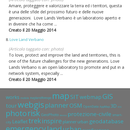
Amare, proteggere e valorizzare la terra ed i territori, questa
è una delle sfide del prossimo futuro e delle nuove
generazioni. Love Lands Verbano è un laboratorio aperto e
in divenire che ha come ...
Creato il 20 Maggio 2014
8.
Love Land Verbano
(Articolo taggato con: photo)
To love, protect and improve the land and territories, this is
one of the future challenges for the new generations. Love
Lands Verbano is an open laboratory to promote and put in a
network system, especially ...
Creato il 20 Maggio 2014
map
GIS
SIT
webmap
works
maplandforexpo
mobile
webgis
planner
OSM
tour
3D
OpenData
AppMap
IOS
risk
photo
protezione-civile
GeoPhoto
smart-
device
trek
inspire
geodatabase
Leaflet
planner
urban
city
emergency
land
urban