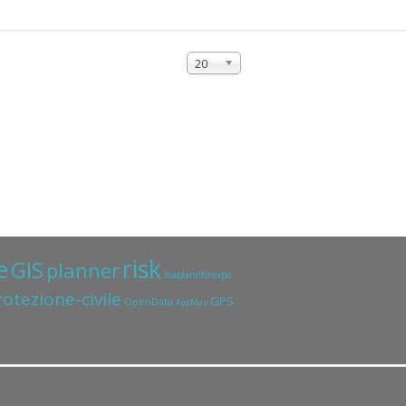
20
risk
e
GIS
planner
maplandforexpo
rotezione-civile
GPS
OpenData
AppMap