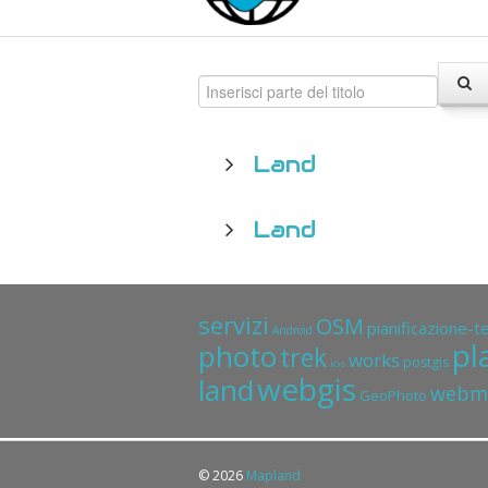
Land
Land
servizi
OSM
pianificazione-te
Android
pl
photo
trek
works
postgis
IOS
webgis
land
webm
GeoPhoto
© 2026
Mapland