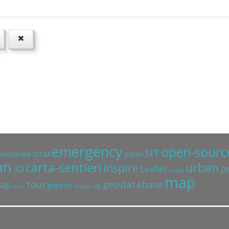
emergency
open-sourc
SIT
rritoriale
DTM
urban
an
carta-sentieri
urban
inspire
p
Leaflet
3D
mobile
map
geodatabase
ap
tour
planner
smart-city
device