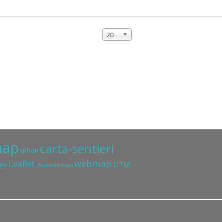
20
ap
carta-sentieri
urban
webmap
Leaflet
DTM
gis
maplandforexpo