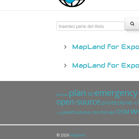
MapLand for Exp
MapLand for Exp
plan
emergency
3D
Android
open-source
protezione-ci
w
OSM
pianificazione-territoriale
IOS
© 2026
Mapland