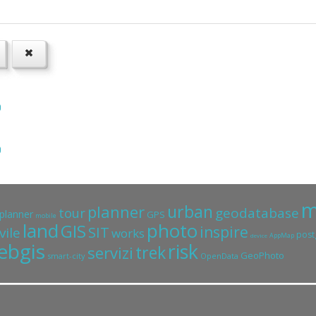
o
o
m
urban
planner
geodatabase
tour
planner
GPS
mobile
land
photo
GIS
inspire
SIT
vile
works
post
AppMap
device
ebgis
risk
trek
servizi
GeoPhoto
smart-city
OpenData