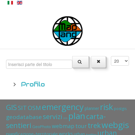
Profilo
emergency
risk
GIS
SIT
OSM
planner
postgis
plan
carta-
servizi
geodatabase
IOS
webgis
sentieri
trek
webmap
tour
GeoPhoto
urban
works
pianificazione-territoriale
urban
AppMap