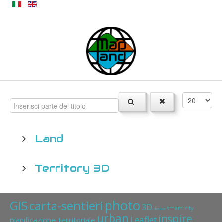
Land
Territory 3D
photo
GIS
carta-sentieri
3D
smart-city
device
urban
inspire
Leaflet
pianificazione-territoriale