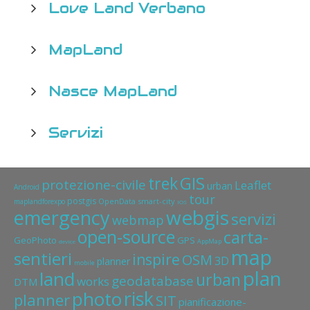
Love Land Verbano
MapLand
Nasce MapLand
Servizi
GIS
trek
protezione-civile
Leaflet
urban
Android
tour
postgis
OpenData
smart-city
maplandforexpo
IOS
webgis
emergency
servizi
webmap
open-source
carta-
GeoPhoto
GPS
AppMap
device
map
sentieri
inspire
OSM
3D
planner
mobile
plan
land
urban
geodatabase
works
DTM
risk
photo
planner
SIT
pianificazione-