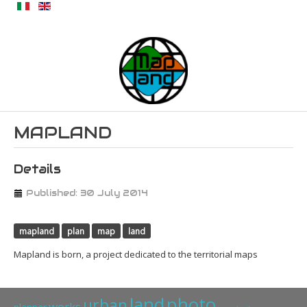
MAPLAND
Details
Published: 30 July 2014
mapland
plan
map
land
Mapland is born, a project dedicated to the territorial maps
land
photo
urban
works