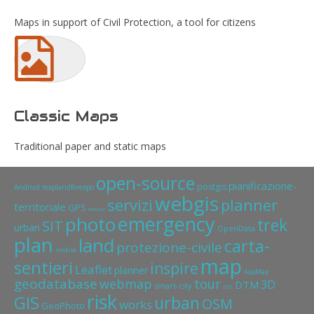
Maps in support of Civil Protection, a tool for citizens
Classic Maps
Traditional paper and static maps
open-source
pianificazione-
postgis
Android
maplandforexpo
webgis
servizi
planner
territoriale
GPS
device
emergency
photo
trek
SIT
urban
OpenData
plan
land
carta-
protezione-civile
mobile
map
sentieri
inspire
Leaflet
planner
AppMap
geodatabase
webmap
tour
3D
DTM
smart-city
IOS
risk
GIS
urban
OSM
works
GeoPhoto