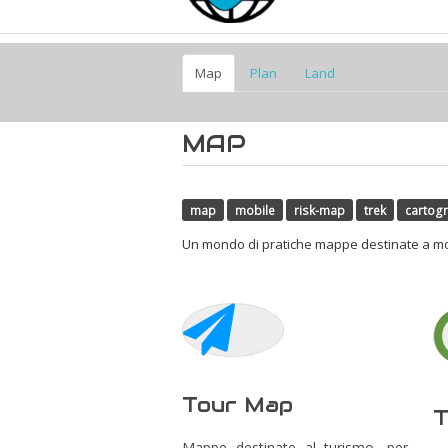
Map
Plan
Land
MAP
map
mobile
risk-map
trek
cartogr
Un mondo di pratiche mappe destinate a moltep
Tour Map
T
Mappe destinate al turismo, per