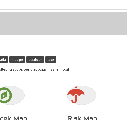
afia
mappe
outdoor
tour
lici scopi, per dispositivi fissi e mobili.
rek Map
Risk Map