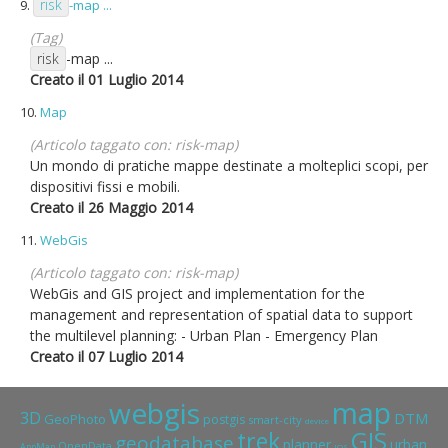
risk
9.
-map ...
(Tag)
risk
-map ...
Creato il 01 Luglio 2014
10.
Map
(Articolo taggato con: risk-map)
Un mondo di pratiche mappe destinate a molteplici scopi, per
dispositivi fissi e mobili.
Creato il 26 Maggio 2014
11.
WebGis
(Articolo taggato con: risk-map)
WebGis and GIS project and implementation for the
management and representation of spatial data to support
the multilevel planning: - Urban Plan - Emergency Plan
Creato il 07 Luglio 2014
map
webgis
3D
DTM
GeoPhoto
postgis
smart-city
device
GIS
trek
geodatabase
planner
urban
OpenData
AppMap
IOS